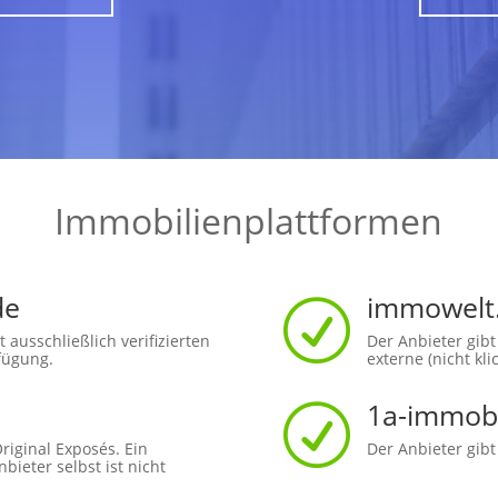
Immobilienplattformen
de
immowelt
R
t ausschließlich verifizierten
Der Anbieter gibt
rfügung.
externe (nicht kli
1a-immobi
R
Original Exposés. Ein
Der Anbieter gibt
ieter selbst ist nicht